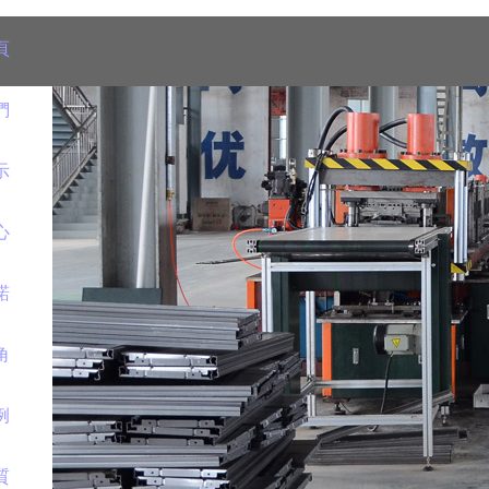
頁
們
示
心
諾
角
例
質