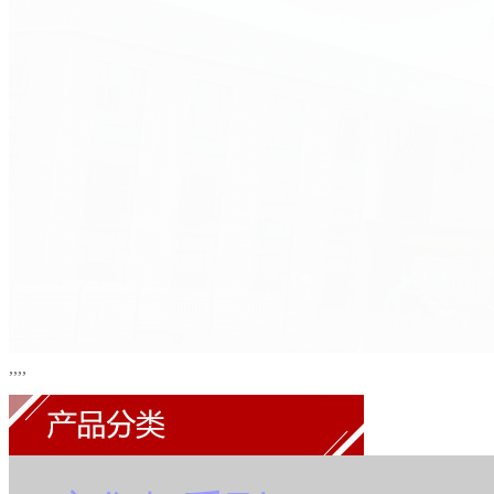
,
,
,
,