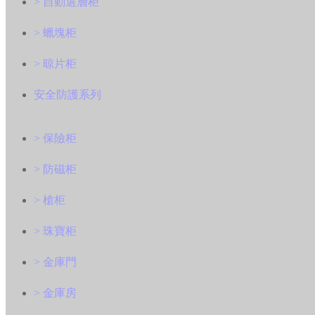
> 自動選層柜
> 蠟塊柜
> 晾片柜
安全防護系列
> 保險柜
> 防磁柜
> 槍柜
> 珠寶柜
> 金庫門
> 金庫房