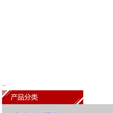
,
,
,
,