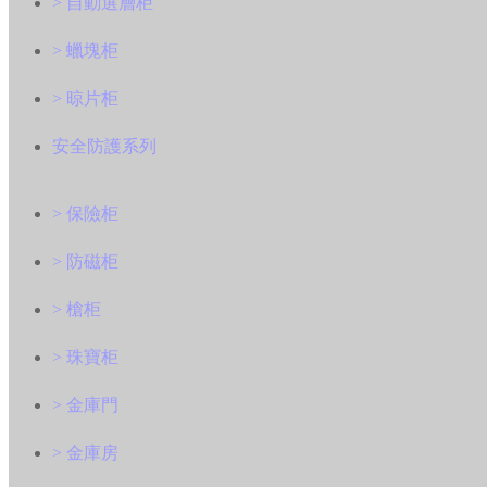
> 自動選層柜
> 蠟塊柜
> 晾片柜
安全防護系列
> 保險柜
> 防磁柜
> 槍柜
> 珠寶柜
> 金庫門
> 金庫房