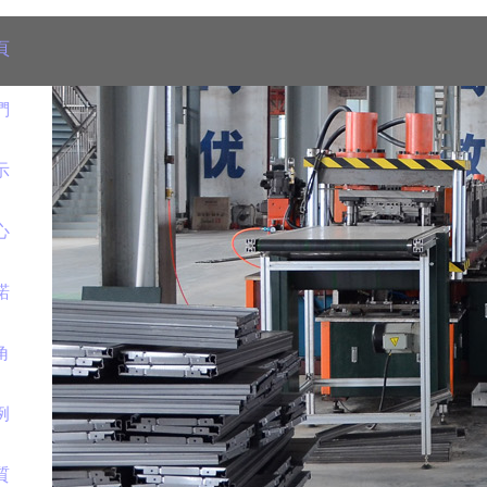
頁
們
示
心
諾
角
例
質