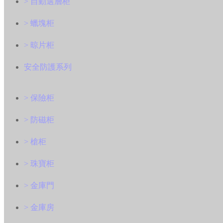
> 自動選層柜
> 蠟塊柜
> 晾片柜
安全防護系列
> 保險柜
> 防磁柜
> 槍柜
> 珠寶柜
> 金庫門
> 金庫房