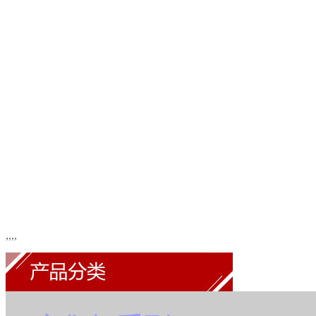
,
,
,
,