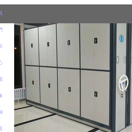
頁
們
示
心
諾
角
例
質