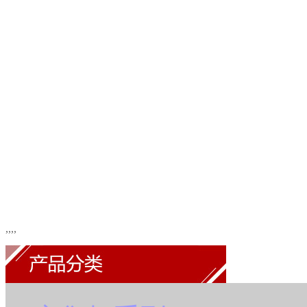
,
,
,
,