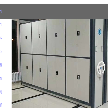
頁
們
示
心
諾
角
例
質