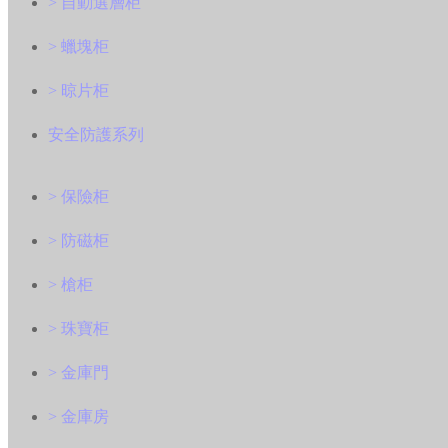
> 自動選層柜
> 蠟塊柜
> 晾片柜
安全防護系列
> 保險柜
> 防磁柜
> 槍柜
> 珠寶柜
> 金庫門
> 金庫房